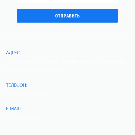
АДРЕС:
РБ, г. Гродно, "Южный рынок" по ул. Индурское
шоссе 30, павильон 165
ТЕЛЕФОН:
+375 (29) 539-90-19
E-MAIL:
info@autoplastic.by