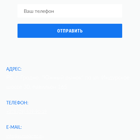
АДРЕС:
РБ, г. Гродно, "Южный рынок" по ул. Индурское
шоссе 30, павильон 165
ТЕЛЕФОН:
+375 (29) 539-90-19
E-MAIL:
info@autoplastic.by